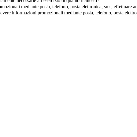
ettamente necessarie all’esercizio di quanto richiesto*
omozionali mediante posta, telefono, posta elettronica, sms, effettuare a
evere informazioni promozionali mediante posta, telefono, posta elettroni