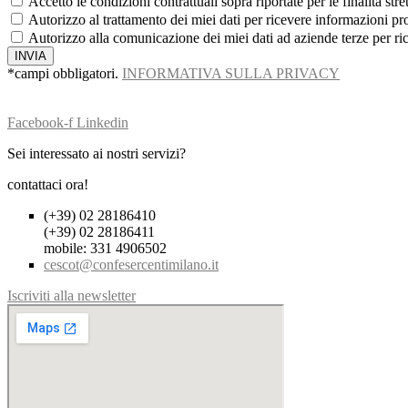
Accetto le condizioni contrattuali sopra riportate per le finalità str
Autorizzo al trattamento dei miei dati per ricevere informazioni pr
Autorizzo alla comunicazione dei miei dati ad aziende terze per ric
INVIA
*campi obbligatori.
INFORMATIVA SULLA PRIVACY
Facebook-f
Linkedin
Sei interessato ai nostri servizi?
contattaci ora!
(+39) 02 28186410
(+39) 02 28186411
mobile: 331 4906502
cescot@confesercentimilano.it
Iscriviti alla newsletter